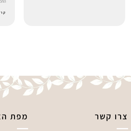
התמכ
קרא
צרו קשר
מפת הא