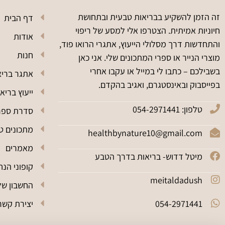
זה הזמן להשקיע בבריאות טבעית ובתחושת
דף הבית
חיוניות אמיתית. הצטרפו אלי למסע של ריפוי
אודות
והתחדשות דרך מסלולי הייעוץ, אתגרי הרואו פוד,
חנות
מוצרי הנייר או ספרי המתכונים שלי. אני כאן
בשבילכם – כתבו לי במייל או עקבו אחרי
אתגר בריא
בפייסבוק ובאינסטגרם, ואגיב בהקדם.
ייעוץ בריא
טלפון: 054-2971441
סדרת ספרי מתכ
מתכונים טב
healthbynature10@gmail.com
מאמרים
מיטל דדוש- בריאות בדרך הטבע
קופוני הנח
meitaldadush
החשבון של
054-2971441
יצירת קשר