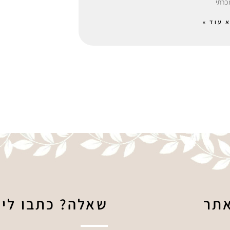
רתי
 עוד »
תר
שאלה? כתבו לי!