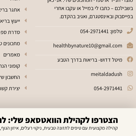
בשבילכם – כתבו לי במייל או עקבו אחרי
אתגר בריא
בפייסבוק ובאינסטגרם, ואגיב בהקדם.
ייעוץ בריא
טלפון: 054-2971441
סדרת ספרי מתכ
מתכונים טב
healthbynature10@gmail.com
מאמרים
מיטל דדוש- בריאות בדרך הטבע
קופוני הנח
meitaldadush
החשבון של
054-2971441
יצירת קשר
הצטרפו לקהילת הוואטסאפ שלי: לחי
קהילה מקצועית עם טיפים לתזונה טבעית, ניקוי רעלים, איזון הגוף,
2026 © כל הזכויות שמורות למיטל דדוש דרך הטבע