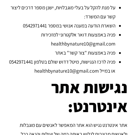
על מנת להקל על בעלי מוגבלויות, ישנן מספר דרכים ליצור
קשר עם המשרד:
השארת הודעה במענה אנושי במספר 0542971441
פניה באמצעות דואר אלקטרוני למזכירות
healthbynature10@gmail.com
פניה באמצעות "צור קשר" באתר
פניה לרכז הנגישות, מיטל דדוש שולם בטלפון 0542971441
או במייל healthbynature10@gmail.com
נגישות אתר
אינטרנט:
אתר אינטרנט נגיש הוא אתר המאפשר לאנשים עם מוגבלות
ולאנשים מבוגרים לגלוש באותה רמה של יעילות והנאה ככל