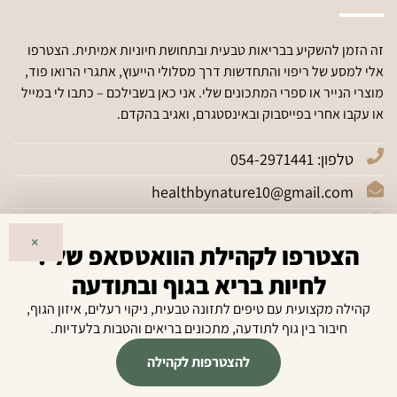
זה הזמן להשקיע בבריאות טבעית ובתחושת חיוניות אמיתית. הצטרפו
אלי למסע של ריפוי והתחדשות דרך מסלולי הייעוץ, אתגרי הרואו פוד,
מוצרי הנייר או ספרי המתכונים שלי. אני כאן בשבילכם – כתבו לי במייל
או עקבו אחרי בפייסבוק ובאינסטגרם, ואגיב בהקדם.
טלפון: 054-2971441
healthbynature10@gmail.com
מיטל דדוש- בריאות בדרך הטבע
×
הצטרפו לקהילת הוואטסאפ שלי:
meitaldadush
לחיות בריא בגוף ובתודעה
054-2971441
קהילה מקצועית עם טיפים לתזונה טבעית, ניקוי רעלים, איזון הגוף,
חיבור בין גוף לתודעה, מתכונים בריאים והטבות בלעדיות.
להצטרפות לקהילה
2026 © כל הזכויות שמורות למיטל דדוש דרך הטבע
תקנון אתר ומדיניות פרטיות
הצהרת נגישות